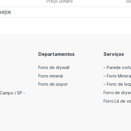
Preço unitário
St
sejos
Departamentos
Serviços
Forro de drywall
– Parede cort
Forro mineral
– Forro Minera
Forro de isopor
– Forro de Iso
Forro de drywa
 Campo / SP -
Forro Lã de vi