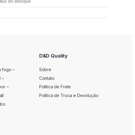
atus do estoque
D&D Quality
a fogo –
Sobre
l –
Contato
por –
Política de Frete
ll
Política de Troca e Devolução
dro