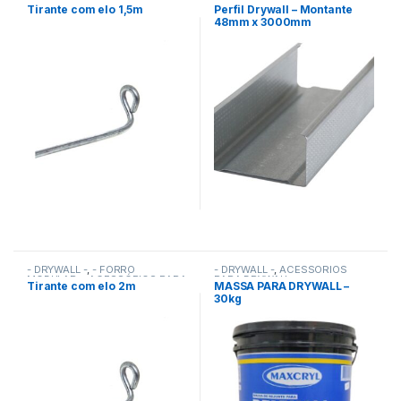
MODULAR -
,
ACESSÓRIOS PARA
PARA DRYWALL
Tirante com elo 1,5m
Perfil Drywall – Montante
DRYWALL
,
ACESSÓRIOS PARA
48mm x 3000mm
FORROS
- DRYWALL -
,
- FORRO
- DRYWALL -
,
ACESSÓRIOS
MODULAR -
,
ACESSÓRIOS PARA
PARA DRYWALL
Tirante com elo 2m
MASSA PARA DRYWALL –
DRYWALL
,
ACESSÓRIOS PARA
30kg
FORROS