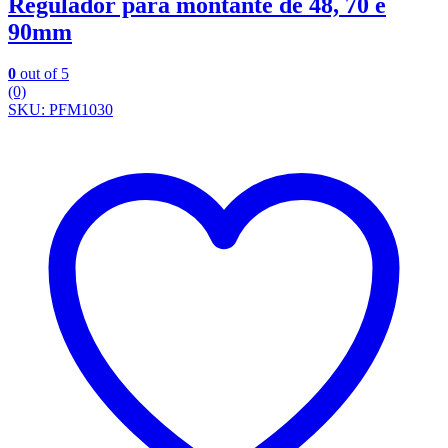
Regulador para montante de 48, 70 e
90mm
0
out of 5
(0)
SKU: PFM1030