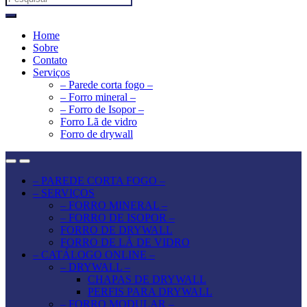
for:
Home
Sobre
Contato
Serviços
– Parede corta fogo –
– Forro mineral –
– Forro de Isopor –
Forro Lã de vidro
Forro de drywall
– PAREDE CORTA FOGO –
– SERVIÇOS
– FORRO MINERAL –
– FORRO DE ISOPOR –
FORRO DE DRYWALL
FORRO DE LÃ DE VIDRO
– CATÁLOGO ONLINE –
– DRYWALL –
CHAPAS DE DRYWALL
PERFIS PARA DRYWALL
– FORRO MODULAR –