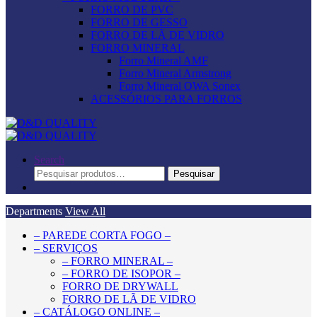
FORRO DE PVC
FORRO DE GESSO
FORRO DE LÃ DE VIDRO
FORRO MINERAL
Forro Mineral AMF
Forro Mineral Armstrong
Forro Mineral OWA Sonex
ACESSÓRIOS PARA FORROS
Search
Pesquisar
Pesquisar
por:
Departments
View All
– PAREDE CORTA FOGO –
– SERVIÇOS
– FORRO MINERAL –
– FORRO DE ISOPOR –
FORRO DE DRYWALL
FORRO DE LÃ DE VIDRO
– CATÁLOGO ONLINE –