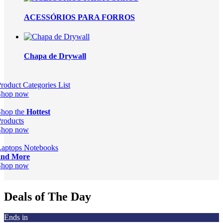
ACESSÓRIOS PARA FORROS
Chapa de Drywall
roduct Categories List
Shop now
Shop the
Hottest
roducts
Shop now
Laptops Notebooks
and More
Shop now
Deals of The Day
Ends in