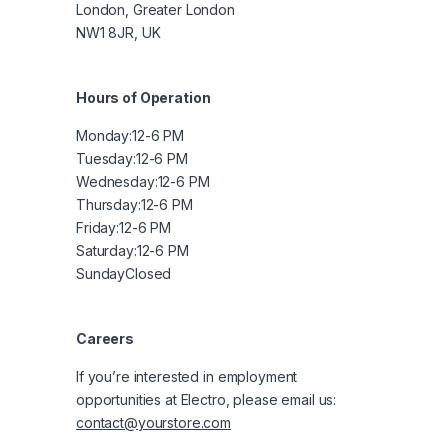
London, Greater London
NW1 8JR, UK
Hours of Operation
Monday:
12-6 PM
Tuesday:
12-6 PM
Wednesday:
12-6 PM
Thursday:
12-6 PM
Friday:
12-6 PM
Saturday:
12-6 PM
Sunday
Closed
Careers
If you’re interested in employment
opportunities at Electro, please email us:
contact@yourstore.com