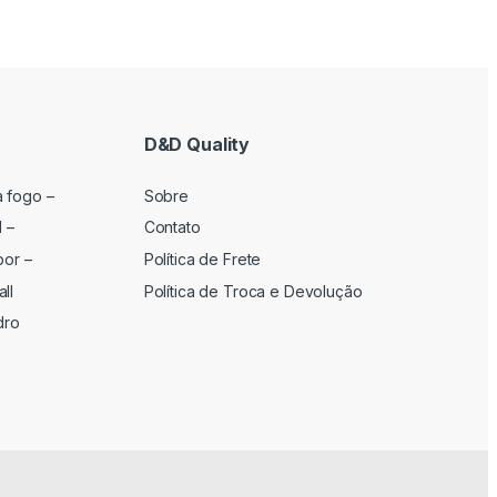
D&D Quality
a fogo –
Sobre
l –
Contato
por –
Política de Frete
ll
Política de Troca e Devolução
dro