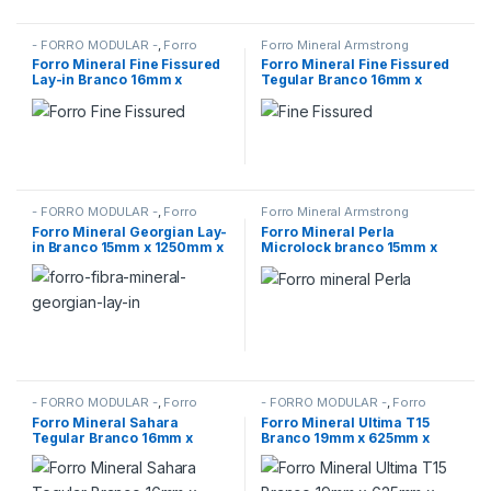
- FORRO MODULAR -
,
Forro
Forro Mineral Armstrong
Mineral Armstrong
,
FORROS
Forro Mineral Fine Fissured
Forro Mineral Fine Fissured
Lay-in Branco 16mm x
Tegular Branco 16mm x
625mm x 1250mm
625mm x 625mm Armstrong
Armstrong (CX 8)
(CX 16)
- FORRO MODULAR -
,
Forro
Forro Mineral Armstrong
Mineral Armstrong
,
FORROS
Forro Mineral Georgian Lay-
Forro Mineral Perla
in Branco 15mm x 1250mm x
Microlock branco 15mm x
625mm Armstrong (CX 12)
625mm x 625mm Armstrong
Ceilings
- FORRO MODULAR -
,
Forro
- FORRO MODULAR -
,
Forro
Mineral Armstrong
,
FORROS
Mineral Armstrong
,
FORROS
Forro Mineral Sahara
Forro Mineral Ultima T15
Tegular Branco 16mm x
Branco 19mm x 625mm x
625mm x 625mm Armstrong
625mm Armstrong (CX 12)
(CX 14)