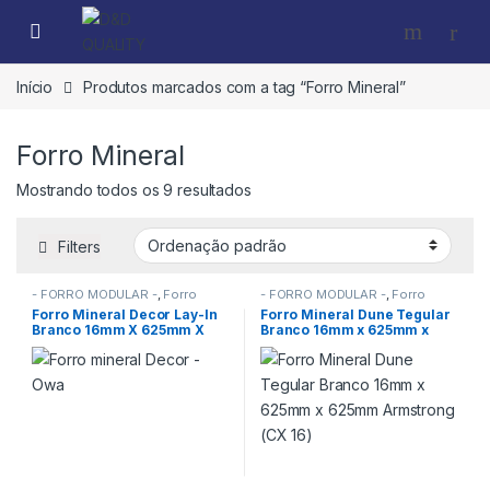
Início
Produtos marcados com a tag “Forro Mineral”
Forro Mineral
Mostrando todos os 9 resultados
Filters
- FORRO MODULAR -
,
Forro
- FORRO MODULAR -
,
Forro
mineral OWA Sonex
,
FORROS
Mineral Armstrong
,
FORROS
Forro Mineral Decor Lay-In
Forro Mineral Dune Tegular
Branco 16mm X 625mm X
Branco 16mm x 625mm x
1250 Mm Owa Sonex (CX 8)
625mm Armstrong (CX 16)