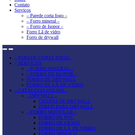
Contato
Serviços
– Parede corta fogo –
– Forro mineral –
– Forro de Isopor –
Forro Lã de vidro
Forro de drywall
– PAREDE CORTA FOGO –
– SERVIÇOS
– FORRO MINERAL –
– FORRO DE ISOPOR –
FORRO DE DRYWALL
FORRO DE LÃ DE VIDRO
– CATÁLOGO ONLINE –
– DRYWALL –
CHAPAS DE DRYWALL
PERFIS PARA DRYWALL
– FORRO MODULAR –
FORRO DE PVC
FORRO DE GESSO
FORRO DE LÃ DE VIDRO
FORRO MINERAL