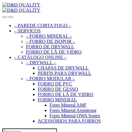
Skip
Skip
to
to
navigation
content
– PAREDE CORTA FOGO –
– SERVIÇOS
– FORRO MINERAL –
– FORRO DE ISOPOR –
FORRO DE DRYWALL
FORRO DE LÃ DE VIDRO
– CATÁLOGO ONLINE –
– DRYWALL –
CHAPAS DE DRYWALL
PERFIS PARA DRYWALL
– FORRO MODULAR –
FORRO DE PVC
FORRO DE GESSO
FORRO DE LÃ DE VIDRO
FORRO MINERAL
Forro Mineral AMF
Forro Mineral Armstrong
Forro Mineral OWA Sonex
ACESSÓRIOS PARA FORROS
Search