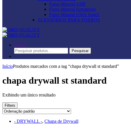
Forro Mineral AMF
Forro Mineral Armstrong
Forro Mineral OWA Sonex
ACESSÓRIOS PARA FORROS
Search
Pesquisar
Pesquisar
por:
Início
Produtos marcados com a tag “chapa drywall st standard”
chapa drywall st standard
Exibindo um único resultado
Filters
- DRYWALL -
,
Chapa de Drywall