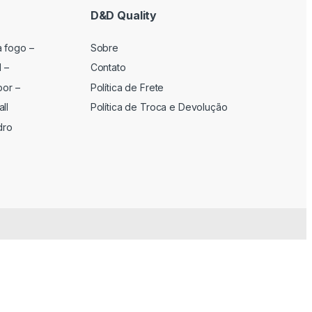
D&D Quality
a fogo –
Sobre
l –
Contato
por –
Política de Frete
ll
Política de Troca e Devolução
dro