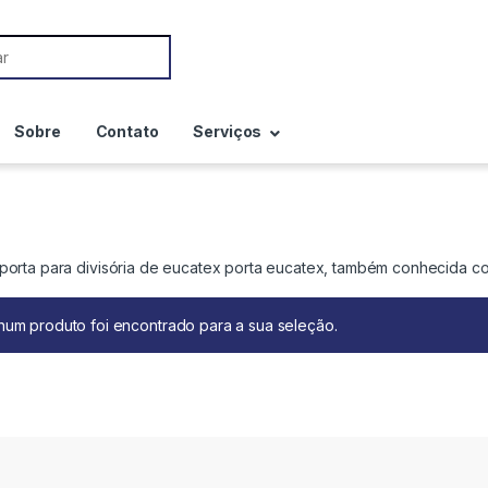
Sobre
Contato
Serviços
porta para divisória de eucatex porta eucatex, também conhecida com
um produto foi encontrado para a sua seleção.